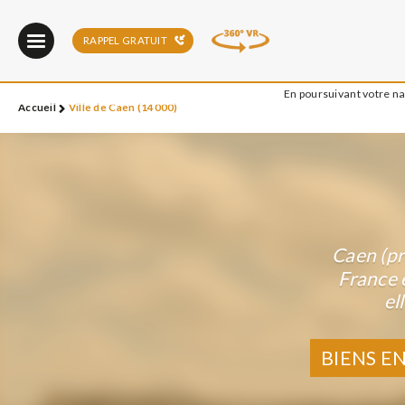
RAPPEL GRATUIT
En poursuivant votre nav
Accueil
Ville de Caen (14000)
Caen (pr
France 
el
BIENS E