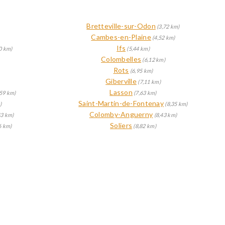
Bretteville-sur-Odon
(3,72 km)
Cambes-en-Plaine
(4,52 km)
Ifs
0 km)
(5,44 km)
Colombelles
(6,12 km)
Rots
(6,95 km)
Giberville
(7,11 km)
Lasson
59 km)
(7,63 km)
Saint-Martin-de-Fontenay
)
(8,35 km)
Colomby-Anguerny
43 km)
(8,43 km)
Soliers
6 km)
(8,82 km)