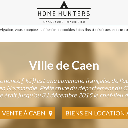
igation, vous acceptez l'utilisation de cookies à des fins statistiques et de me
Ville de Caen
ononcé [ˈkɑ̃]) est une commune française de l'ou
en Normandie. Préfecture du département du C
le était jusqu'au 31 décembre 2015 le chef-lieu de
N VENTE À CAEN
BIENS EN LOCATION 