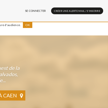
SE CONNECTER
CRÉER UNE ALERTE MAIL / S'INSCRIRE
sure d'audience.
OK
est de la
alvados,
...
À CAEN