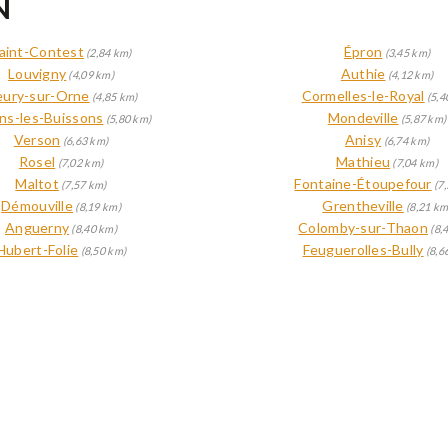
N
aint-Contest
Épron
(2,84 km)
(3,45 km)
Louvigny
Authie
(4,09 km)
(4,12 km)
eury-sur-Orne
Cormelles-le-Royal
(4,85 km)
(5,4
ons-les-Buissons
Mondeville
(5,80 km)
(5,87 km)
Verson
Anisy
(6,63 km)
(6,74 km)
Rosel
Mathieu
(7,02 km)
(7,04 km)
Maltot
Fontaine-Étoupefour
(7,57 km)
(7,
Démouville
Grentheville
(8,19 km)
(8,21 km
Anguerny
Colomby-sur-Thaon
(8,40 km)
(8,
Hubert-Folie
Feuguerolles-Bully
(8,50 km)
(8,6