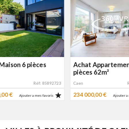
Achat Appartement 3
Achat Ma
pièces 62m²
140m²
Caen
Réf: 86119850
Caen
234 000,00 €
325 000,0
Ajouter a mes favoris