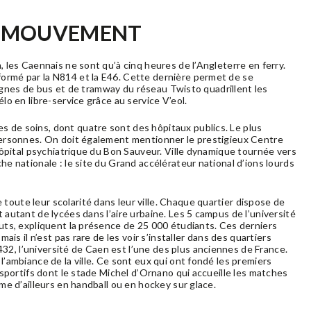
EN MOUVEMENT
, les Caennais ne sont qu’à cinq heures de l’Angleterre en ferry.
ormé par la N814 et la E46. Cette dernière permet de se
s lignes de bus et de tramway du réseau Twisto quadrillent les
lo en libre-service grâce au service V’eol.
 de soins, dont quatre sont des hôpitaux publics. Le plus
 personnes. On doit également mentionner le prestigieux Centre
’hôpital psychiatrique du Bon Sauveur. Ville dynamique tournée vers
he nationale : le site du Grand accélérateur national d’ions lourds
oute leur scolarité dans leur ville. Chaque quartier dispose de
 autant de lycées dans l’aire urbaine. Les 5 campus de l’université
tuts, expliquent la présence de 25 000 étudiants. Ces derniers
ais il n’est pas rare de les voir s’installer dans des quartiers
2, l’université de Caen est l’une des plus anciennes de France.
l’ambiance de la ville. Ce sont eux qui ont fondé les premiers
 sportifs dont le stade Michel d’Ornano qui accueille les matches
me d’ailleurs en handball ou en hockey sur glace.