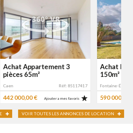
 3
Achat Maison 6 pièces
150m²
: 85117417
Fontaine-Étoupefour
Réf: 86660794
590 000,00 €
 favoris
Ajouter a mes favoris
E
VOIR TOUTES LES ANNONCES DE LOCATION