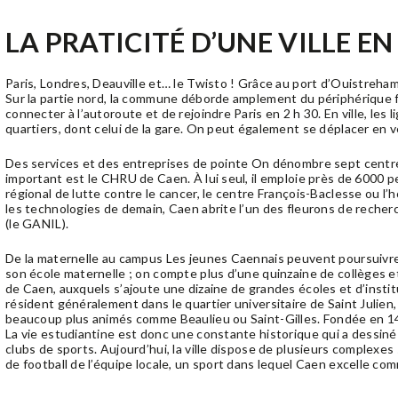
LA PRATICITÉ D’UNE VILLE 
Paris, Londres, Deauville et… le Twisto ! Grâce au port d’Ouistreham
Sur la partie nord, la commune déborde amplement du périphérique f
connecter à l’autoroute et de rejoindre Paris en 2 h 30. En ville, le
quartiers, dont celui de la gare. On peut également se déplacer en vé
Des services et des entreprises de pointe On dénombre sept centres
important est le CHRU de Caen. À lui seul, il emploie près de 6000
régional de lutte contre le cancer, le centre François-Baclesse ou l
les technologies de demain, Caen abrite l’un des fleurons de recherc
(le GANIL).
De la maternelle au campus Les jeunes Caennais peuvent poursuivre t
son école maternelle ; on compte plus d’une quinzaine de collèges et
de Caen, auxquels s’ajoute une dizaine de grandes écoles et d’insti
résident généralement dans le quartier universitaire de Saint Julien, m
beaucoup plus animés comme Beaulieu ou Saint-Gilles. Fondée en 143
La vie estudiantine est donc une constante historique qui a dessiné 
clubs de sports. Aujourd’hui, la ville dispose de plusieurs complexes
de football de l’équipe locale, un sport dans lequel Caen excelle com