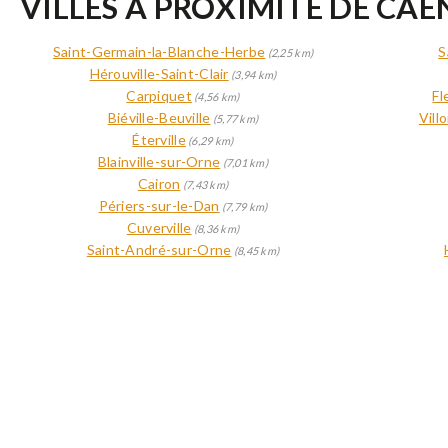
VILLES À PROXIMITÉ DE CAE
Saint-Germain-la-Blanche-Herbe
S
(2,25 km)
Hérouville-Saint-Clair
(3,94 km)
Carpiquet
Fl
(4,56 km)
Biéville-Beuville
Vill
(5,77 km)
Éterville
(6,29 km)
Blainville-sur-Orne
(7,01 km)
Cairon
(7,43 km)
Périers-sur-le-Dan
(7,79 km)
Cuverville
(8,36 km)
Saint-André-sur-Orne
(8,45 km)