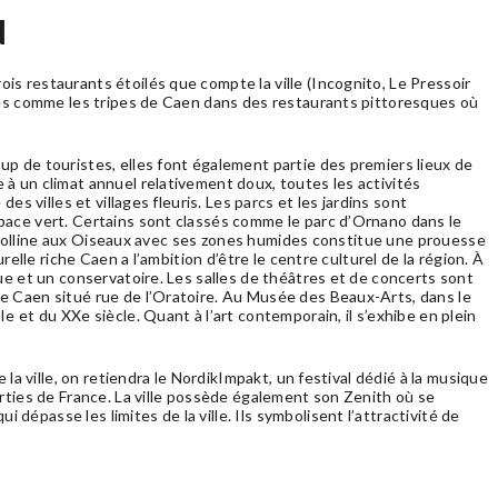
N
s restaurants étoilés que compte la ville (Incognito, Le Pressoir
ales comme les tripes de Caen dans des restaurants pittoresques où
p de touristes, elles font également partie des premiers lieux de
à un climat annuel relativement doux, toutes les activités
es villes et villages fleuris. Les parcs et les jardins sont
pace vert. Certains sont classés comme le parc d’Ornano dans le
 la Colline aux Oiseaux avec ses zones humides constitue une prouesse
relle riche Caen a l’ambition d’être le centre culturel de la région. À
ue et un conservatoire. Les salles de théâtres et de concerts sont
e Caen situé rue de l’Oratoire. Au Musée des Beaux-Arts, dans le
e et du XXe siècle. Quant à l’art contemporain, il s’exhibe en plein
 la ville, on retiendra le NordikImpakt, un festival dédié à la musique
arties de France. La ville possède également son Zenith où se
épasse les limites de la ville. Ils symbolisent l’attractivité de