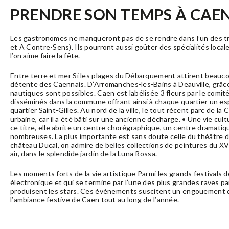
PRENDRE SON TEMPS À CAE
Les gastronomes ne manqueront pas de se rendre dans l’un des troi
et A Contre-Sens). Ils pourront aussi goûter des spécialités loc
l’on aime faire la fête.
Entre terre et mer Si les plages du Débarquement attirent beaucou
détente des Caennais. D’Arromanches-les-Bains à Deauville, grâce 
nautiques sont possibles. Caen est labélisée 3 fleurs par le comité d
disséminés dans la commune offrant ainsi à chaque quartier un es
quartier Saint-Gilles. Au nord de la ville, le tout récent parc de
urbaine, car il a été bâti sur une ancienne décharge. • Une vie cultu
ce titre, elle abrite un centre chorégraphique, un centre dramatiq
nombreuses. La plus importante est sans doute celle du théâtre d
château Ducal, on admire de belles collections de peintures du XVI
air, dans le splendide jardin de la Luna Rossa.
Les moments forts de la vie artistique Parmi les grands festivals de
électronique et qui se termine par l’une des plus grandes raves p
produisent les stars. Ces évènements suscitent un engouement qui d
l’ambiance festive de Caen tout au long de l’année.