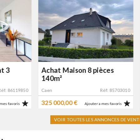
ison 8 pièces
Achat Appartement
pièces 65m²
Réf: 85703010
Caen
Réf
0 €
442 000,00 €
Ajouter a mes favoris
Ajouter a mes
VOIR TOUTES LES ANNONCES DE VENT