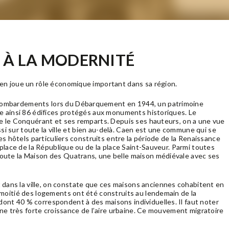
É À LA MODERNITÉ
en joue un rôle économique important dans sa région.
bombardements lors du Débarquement en 1944, un patrimoine
te ainsi 86 édifices protégés aux monuments historiques. Le
me le Conquérant et ses remparts. Depuis ses hauteurs, on a une vue
ussi sur toute la ville et bien au-delà. Caen est une commune qui se
es hôtels particuliers construits entre la période de la Renaissance
 place de la République ou de la place Saint-Sauveur. Parmi toutes
oute la Maison des Quatrans, une belle maison médiévale avec ses
ans la ville, on constate que ces maisons anciennes cohabitent en
 moitié des logements ont été construits au lendemain de la
nt 40 % correspondent à des maisons individuelles. Il faut noter
une très forte croissance de l’aire urbaine. Ce mouvement migratoire