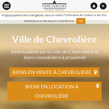
En poursuivant votre navigation, vous acceptez l'utilisation de cookies à des fins
Accueil
Ville de Chevrolière (44118)
statistiques et de mesure d'audience.
OK
Ville de Chevrolière
Informations sur la ville de Chevrolière et
biens immobiliers à proximité
BIENS EN VENTE À CHEVROLIÈRE
BIENS EN LOCATION À
CHEVROLIÈRE