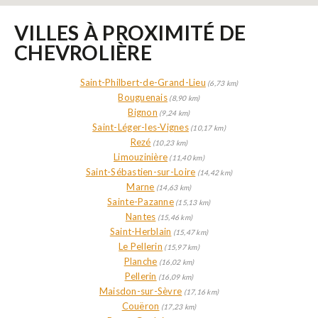
VILLES À PROXIMITÉ DE
CHEVROLIÈRE
Saint-Philbert-de-Grand-Lieu
(6,73 km)
Bouguenais
(8,90 km)
Bignon
(9,24 km)
Saint-Léger-les-Vignes
(10,17 km)
Rezé
(10,23 km)
Limouzinière
(11,40 km)
Saint-Sébastien-sur-Loire
(14,42 km)
Marne
(14,63 km)
Sainte-Pazanne
(15,13 km)
Nantes
(15,46 km)
Saint-Herblain
(15,47 km)
Le Pellerin
(15,97 km)
Planche
(16,02 km)
Pellerin
(16,09 km)
Maisdon-sur-Sèvre
(17,16 km)
Couëron
(17,23 km)