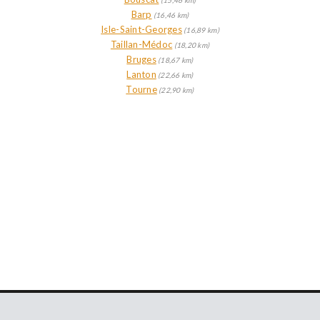
(15,46 km)
Barp
(16,46 km)
Isle-Saint-Georges
(16,89 km)
Taillan-Médoc
(18,20 km)
Bruges
(18,67 km)
Lanton
(22,66 km)
Tourne
(22,90 km)
RETROUVEZ-NOUS SUR LES RÉSEAUX