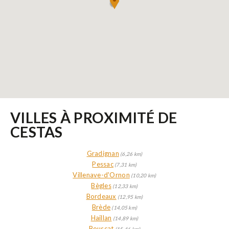
VILLES À PROXIMITÉ DE
CESTAS
Gradignan
(6,26 km)
Pessac
(7,31 km)
Villenave-d'Ornon
(10,20 km)
Bègles
(12,33 km)
Bordeaux
(12,95 km)
Brède
(14,05 km)
Haillan
(14,89 km)
Bouscat