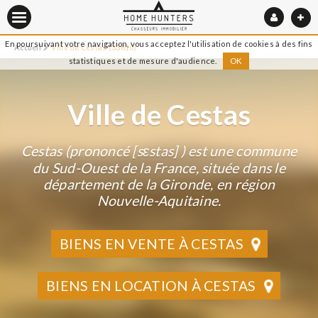
En poursuivant votre navigation, vous acceptez l'utilisation de cookies à des fins
Accueil
Ville de Cestas (33610)
statistiques et de mesure d'audience.
OK
Ville de Cestas
Cestas (prononcé [sɛstas] ) est une commune
du Sud-Ouest de la France, située dans le
département de la Gironde, en région
Nouvelle-Aquitaine.
BIENS EN VENTE À CESTAS
BIENS EN LOCATION À CESTAS