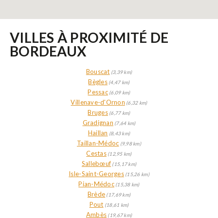
VILLES À PROXIMITÉ DE
BORDEAUX
Bouscat
(3,39 km)
Bègles
(4,47 km)
Pessac
(6,09 km)
Villenave-d'Ornon
(6,32 km)
Bruges
(6,77 km)
Gradignan
(7,64 km)
Haillan
(8,43 km)
Taillan-Médoc
(9,98 km)
Cestas
(12,95 km)
Sallebœuf
(15,17 km)
Isle-Saint-Georges
(15,26 km)
Pian-Médoc
(15,38 km)
Brède
(17,69 km)
Pout
(18,61 km)
Ambès
(19,67 km)