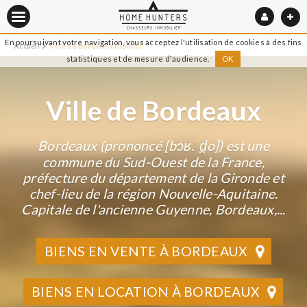
En poursuivant votre navigation, vous acceptez l'utilisation de cookies à des fins
Accueil
Ville de Bordeaux (33000)
statistiques et de mesure d'audience.
OK
Ville de Bordeaux
Bordeaux (prononcé [bɔʁ.ˈd̪o]) est une
commune du Sud-Ouest de la France,
préfecture du département de la Gironde et
chef-lieu de la région Nouvelle-Aquitaine.
Capitale de l'ancienne Guyenne, Bordeaux,...
BIENS EN VENTE À BORDEAUX
BIENS EN LOCATION À BORDEAUX