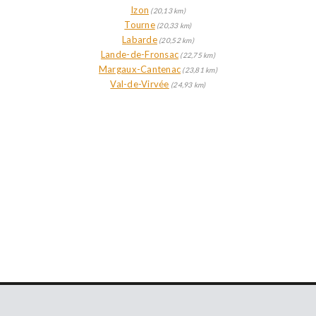
Izon
(20,13 km)
Tourne
(20,33 km)
Labarde
(20,52 km)
Lande-de-Fronsac
(22,75 km)
Margaux-Cantenac
(23,81 km)
Val-de-Virvée
(24,93 km)
RETROUVEZ-NOUS SUR LES RÉSEAUX