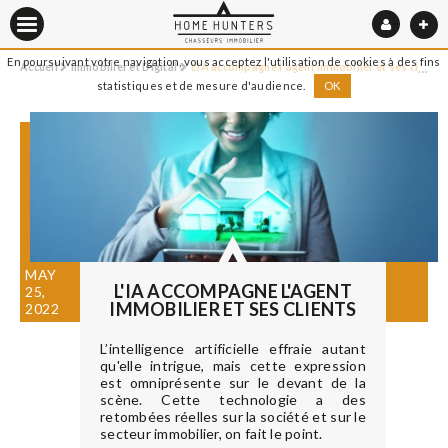
En poursuivant votre navigation, vous acceptez l'utilisation de cookies à des fins
Accueil
Immobilier et Digital
L'IA accompagne l'agent immobilier et ses clients
statistiques et de mesure d'audience.
OK
MAY
L'IA ACCOMPAGNE L'AGENT
25,
IMMOBILIER ET SES CLIENTS
2022
L’intelligence artificielle effraie autant
qu'elle intrigue, mais cette expression
est omniprésente sur le devant de la
scène. Cette technologie a des
retombées réelles sur la société et sur le
secteur immobilier, on fait le point.