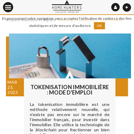
En poursuivant votre navigation, vous acceptez l'utilisation de cookies à des fins
Accueil
Immobilier et Digital
Tokenisation immobilière : mode d'emploi
statistiques et de mesure d'audience.
OK
MAR
TOKENISATION IMMOBILIÈRE
23,
: MODE D'EMPLOI
2023
La tokenisation immobilière est une
méthode relativement nouvelle, qui
n’existe pas encore sur le marché de
l’immobilier français, pour investir dans
l'immobilier. Elle utilise la technologie de
la
blockchain
pour fractionner un bien