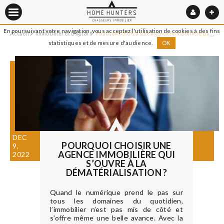
En poursuivant votre navigation, vous acceptez l'utilisation de cookies à des fins
Accueil
Immobilier et Digital
Pourquoi choisir une agence immobilière qui s’ouvre à la dématérialisation ?
statistiques et de mesure d'audience.
OK
DEC
POURQUOI CHOISIR UNE
9,
AGENCE IMMOBILIÈRE QUI
2022
S’OUVRE À LA
DÉMATÉRIALISATION ?
Quand le numérique prend le pas sur
tous les domaines du quotidien,
l’immobilier n’est pas mis de côté et
s’offre même une belle avance. Avec la