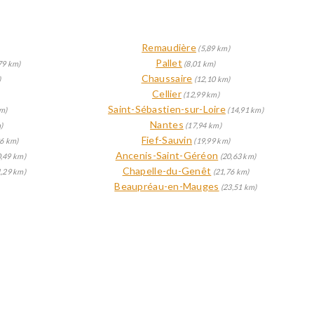
Remaudière
(5,89 km)
Pallet
79 km)
(8,01 km)
Chaussaire
)
(12,10 km)
Cellier
(12,99 km)
Saint-Sébastien-sur-Loire
m)
(14,91 km)
Nantes
)
(17,94 km)
Fief-Sauvin
6 km)
(19,99 km)
Ancenis-Saint-Géréon
,49 km)
(20,63 km)
Chapelle-du-Genêt
,29 km)
(21,76 km)
Beaupréau-en-Mauges
(23,51 km)