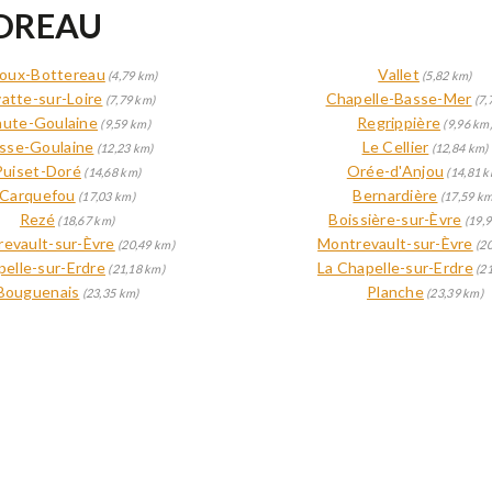
NDREAU
roux-Bottereau
Vallet
(4,79 km)
(5,82 km)
vatte-sur-Loire
Chapelle-Basse-Mer
(7,79 km)
(7,
ute-Goulaine
Regrippière
(9,59 km)
(9,96 km
sse-Goulaine
Le Cellier
(12,23 km)
(12,84 km)
Puiset-Doré
Orée-d'Anjou
(14,68 km)
(14,81 k
Carquefou
Bernardière
(17,03 km)
(17,59 km
Rezé
Boissière-sur-Èvre
(18,67 km)
(19,9
evault-sur-Èvre
Montrevault-sur-Èvre
(20,49 km)
(20
elle-sur-Erdre
La Chapelle-sur-Erdre
(21,18 km)
(21
Bouguenais
Planche
(23,35 km)
(23,39 km)