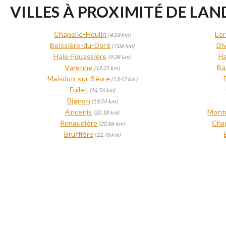
VILLES À PROXIMITÉ DE LA
Chapelle-Heulin
Lo
(4,18 km)
Boissière-du-Doré
Di
(7,06 km)
Haie-Fouassière
Ha
(9,08 km)
Varenne
Ba
(12,21 km)
Maisdon-sur-Sèvre
(13,42 km)
Fuilet
(16,56 km)
Bignon
(18,54 km)
Ancenis
Montr
(20,18 km)
Renaudière
Chap
(20,86 km)
Bruffière
(22,76 km)