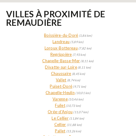
VILLES À PROXIMITÉ DE
REMAUDIÈRE
Boissière-du-Doré
(1,86 km)
Landreau
(5,89 km)
Loroux-Bottereau
(7,82 km)
Regrippière
(7,93 km)
Chapelle-Basse-Mer
(8,11 km)
Divatte-sur-Loire
(8,11 km)
Chaussaire
(8,45 km)
Vallet
(8,74 km)
Puiset-Doré
(9,71 km)
Chapelle-Heulin
(10,01 km)
Varenne
(10,46 km)
Fuilet
(10,73 km)
Orée-d'Anjou
(11,07 km)
Le Cellier
(11,84 km)
Cellier
(11,88 km)
Pallet
(13,26 km)