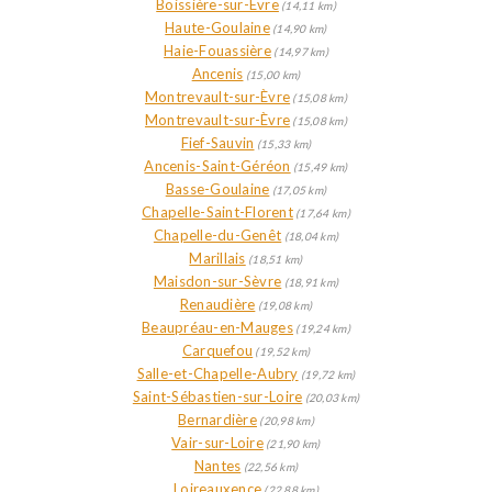
Boissière-sur-Èvre
(14,11 km)
Haute-Goulaine
(14,90 km)
Haie-Fouassière
(14,97 km)
Ancenis
(15,00 km)
Montrevault-sur-Èvre
(15,08 km)
Montrevault-sur-Èvre
(15,08 km)
Fief-Sauvin
(15,33 km)
Ancenis-Saint-Géréon
(15,49 km)
Basse-Goulaine
(17,05 km)
Chapelle-Saint-Florent
(17,64 km)
Chapelle-du-Genêt
(18,04 km)
Marillais
(18,51 km)
Maisdon-sur-Sèvre
(18,91 km)
Renaudière
(19,08 km)
Beaupréau-en-Mauges
(19,24 km)
Carquefou
(19,52 km)
Salle-et-Chapelle-Aubry
(19,72 km)
Saint-Sébastien-sur-Loire
(20,03 km)
Bernardière
(20,98 km)
Vair-sur-Loire
(21,90 km)
Nantes
(22,56 km)
Loireauxence
(22,88 km)