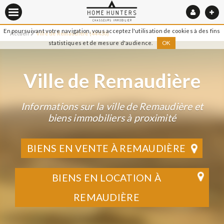
En poursuivant votre navigation, vous acceptez l'utilisation de cookies à des fins
Accueil
Ville de Remaudière (44430)
statistiques et de mesure d'audience.
OK
Ville de Remaudière
Informations sur la ville de Remaudière et
biens immobiliers à proximité
BIENS EN VENTE À REMAUDIÈRE
BIENS EN LOCATION À
REMAUDIÈRE