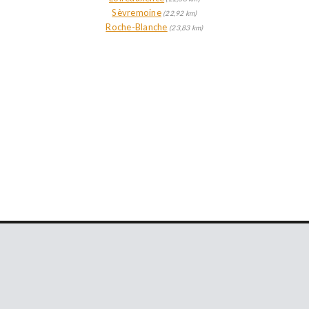
Sèvremoine
(22,92 km)
Roche-Blanche
(23,83 km)
RETROUVEZ-NOUS SUR LES RÉSEAUX
© 2012 - 2026 Home Hunters - Tous droits réservés
-
Off Market
-
Mentions Légales