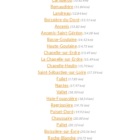
Carquefou
(10,82 km)
Remaudière
(11,84 km)
Landreau
(12,84 km)
Boissière-du-Doré
(13,51 km)
Ancenis
(13,82 km)
Ancenis-Saint-Géréon
(14,00 km)
Basse-Goulaine
(14,52 km)
Haute-Goulaine
(14,73 km)
Chapelle-sur-Erdre
(15,49 km)
La Chapelle-sur-Erdre
(15,49 km)
Chapelle-Heulin
(15,70 km)
Saint-Sébastien-sur-Loire
(17,59 km)
Fuilet
(17,85 km)
Nantes
(17,97 km)
Vallet
(18,50 km)
Haie-Fouassière
(18,54 km)
Regrippière
(19,76 km)
Puiset-Doré
(19,92 km)
Chaussaire
(20,00 km)
Pallet
(20,12 km)
Boissière-sur-Èvre
(20,16 km)
Roche-Blanche
(20,72 km)