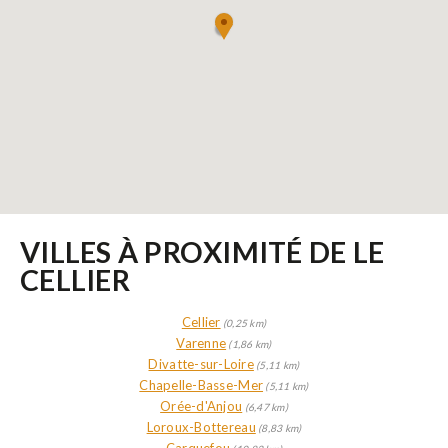
VILLES À PROXIMITÉ DE LE
CELLIER
Cellier
(0,25 km)
Varenne
(1,86 km)
Divatte-sur-Loire
(5,11 km)
Chapelle-Basse-Mer
(5,11 km)
Orée-d'Anjou
(6,47 km)
Loroux-Bottereau
(8,83 km)