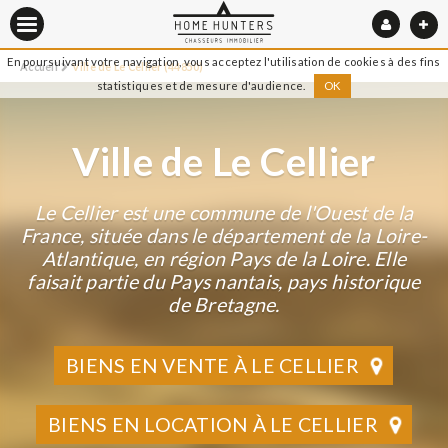
En poursuivant votre navigation, vous acceptez l'utilisation de cookies à des fins
Accueil
Ville de Le Cellier (44850)
statistiques et de mesure d'audience.
OK
Ville de Le Cellier
Le Cellier est une commune de l'Ouest de la
France, située dans le département de la Loire-
Atlantique, en région Pays de la Loire. Elle
faisait partie du Pays nantais, pays historique
de Bretagne.
BIENS EN VENTE À LE CELLIER
BIENS EN LOCATION À LE CELLIER